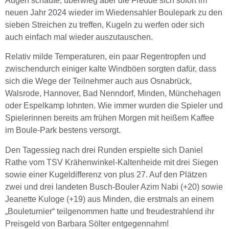
Augen schaute, überwieg aber die Freude sich sofort im
neuen Jahr 2024 wieder im Wiedensahler Boulepark zu den
sieben Streichen zu treffen, Kugeln zu werfen oder sich
auch einfach mal wieder auszutauschen.
Relativ milde Temperaturen, ein paar Regentropfen und
zwischendurch einiger kalte Windböen sorgten dafür, dass
sich die Wege der Teilnehmer auch aus Osnabrück,
Walsrode, Hannover, Bad Nenndorf, Minden, Münchehagen
oder Espelkamp lohnten. Wie immer wurden die Spieler und
Spielerinnen bereits am frühen Morgen mit heißem Kaffee
im Boule-Park bestens versorgt.
Den Tagessieg nach drei Runden erspielte sich Daniel
Rathe vom TSV Krähenwinkel-Kaltenheide mit drei Siegen
sowie einer Kugeldifferenz von plus 27. Auf den Plätzen
zwei und drei landeten Busch-Bouler Azim Nabi (+20) sowie
Jeanette Kuloge (+19) aus Minden, die erstmals an einem
„Bouleturnier“ teilgenommen hatte und freudestrahlend ihr
Preisgeld von Barbara Sölter entgegennahm!