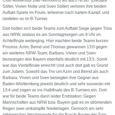
Club Middendür Bad Nenndorf)) als auch NiSa7 (Barbara
Sölter, Vivien Nolte und Sven Sölter) verloren ihre beiden
Auftakt-Spiele im Poule, teilweise nach hartem Kampf, und
landeten so im B-Turnier.
Dort holten sich beide Teams zum Auftakt Siege gegen Trios
aus NRW, sodass es am Sonntagmorgen um 9 Uhr im
Achtelfinale weiterging. Hier machten beide Teams kurzen
Prozess: Azim, Bernd und Thomas gewannen 13:0 gegen
ein weiteres NRW-Team; Barbara, Vivien und Sven
bezwangen drei Bayern ebenfalls deutlich mit 13:5. Somit
war das Viertelfinale erreicht! Und auch dort gab es Grund
zum Jubeln: Sowohl das Trio um Azim und Bernd als auch
Barbara, Vivien und Sven besiegten ihre Gegner aus
Baden-Württemberg jeweils deutlich und sehr souverän mit
13:4 und zogen so ins Halbfinale des B-Turniers ein. Dort
war für beide Teams dann leider Endstation: Gegen
Mannschaften aus NRW bzw. Bayern gab es im strömenden
Regen zwei umkämpfte Niederlagen. Dennoch ein sehr
erfolgreiches Wochenende für die Busch-Bouler der Turn-