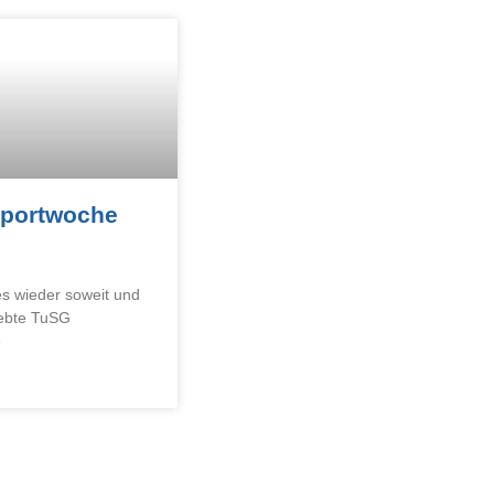
portwoche
 es wieder soweit und
iebte TuSG
e